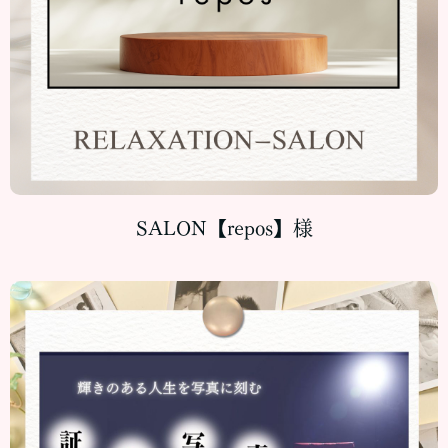
SALON【repos】様