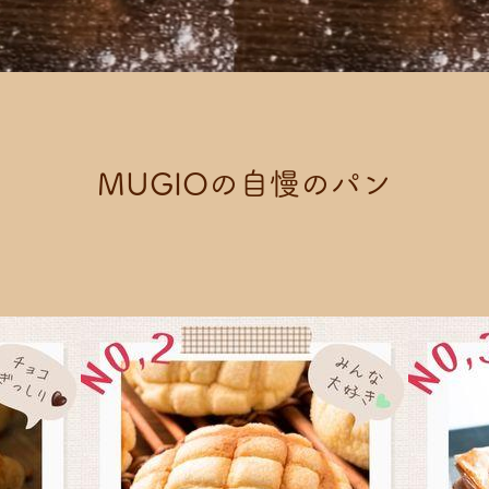
M
U
G
I
O
の
自
慢
の
パ
ン