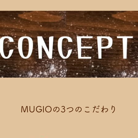
M
U
G
I
O
の
3
つ
の
こ
だ
わ
り