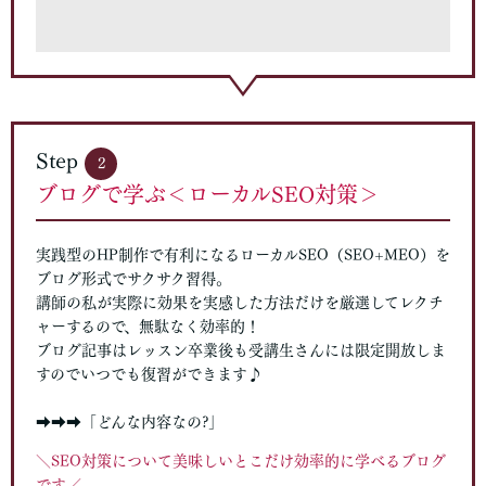
Step
2
ブログで学ぶ＜ローカルSEO対策＞
実践型のHP制作で有利になるローカルSEO（SEO+MEO）を
ブログ形式でサクサク習得。
講師の私が実際に効果を実感した方法だけを厳選してレクチ
ャーするので、無駄なく効率的！
ブログ記事はレッスン卒業後も受講生さんには限定開放しま
すのでいつでも復習ができます♪
➡➡➡
「どんな内容なの?」
＼SEO対策について美味しいとこだけ効率的に学べるブログ
です／