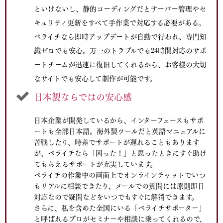
といけないし、静的コーディングだとサーバー管理やセ
キュリティ更新をすべて手作業で対応する必要がある。
ペライチなら即時アップデートが自動で行われ、専門知
識ゼロでも安心。万一のトラブルでも24時間対応のサポ
ートチームが迅速に復旧してくれるから、お客様の大切
なサイトでも安心して制作が可能です。
日本製ならではの安心感
日本企業が開発しているから、インターフェースもサポ
ートも全部日本語。海外製ツールだと英語マニュアルに
苦戦したり、時差でサポートが遅れることもあります
が、ペライチなら「困った！」と思ったときにすぐ助け
てもらえるサポートが充実しています。
ペライチの作業中の画面上でオンラインチャットでいつ
もリアルに相談できたり、メールでの質問には原則即日
対応なので疑問などをいつでもすぐに解消できます。
さらに、私を含めた全国にいる「ペライチサポーター」
と呼ばれるプロがセミナーや相談に乗ってくれるので、